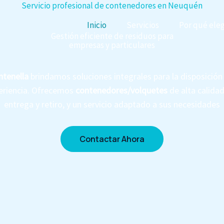
Servicio profesional de contenedores en Neuquén
Inicio
Servicios
Por qué eleg
Gestión eficiente de residuos para
empresas y particulares
tenella
brindamos soluciones integrales para la disposició
eriencia. Ofrecemos
contenedores/volquetes
de alta calidad
entrega y retiro, y un servicio adaptado a sus necesidades
Contactar Ahora