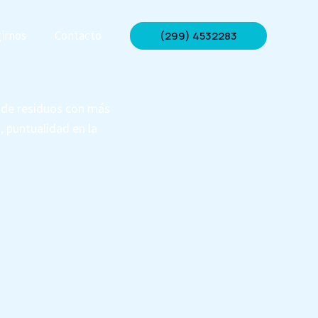
irnos
Contacto
(299) 4532283
n de residuos con más
, puntualidad en la